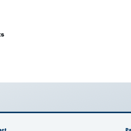
ts
act
P