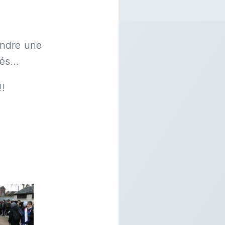
endre une
tés…
!!