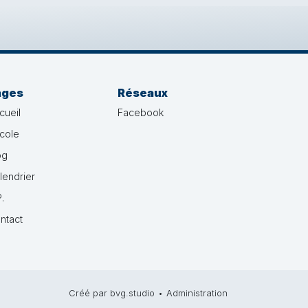
ages
Réseaux
cueil
Facebook
école
og
lendrier
.
ntact
Créé par bvg.studio
•
Administration