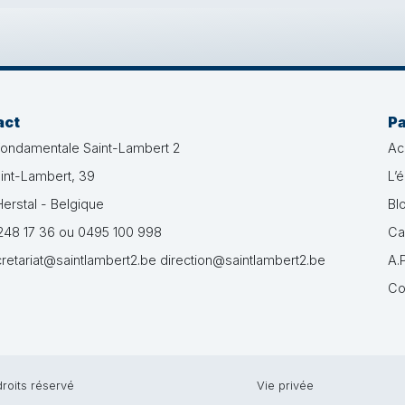
act
P
fondamentale Saint-Lambert 2
Ac
int-Lambert, 39
L’
erstal - Belgique
Bl
48 17 36 ou 0495 100 998
Ca
retariat@saintlambert2.be direction@saintlambert2.be
A.P
Co
roits réservé
Vie privée