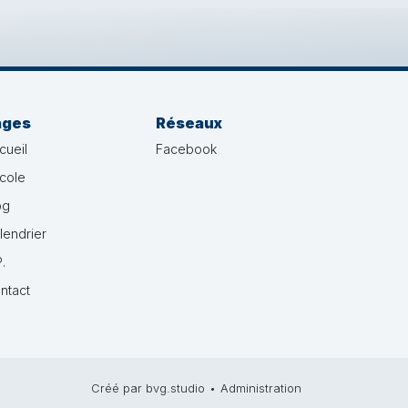
ages
Réseaux
cueil
Facebook
école
og
lendrier
.
ntact
Créé par bvg.studio
•
Administration