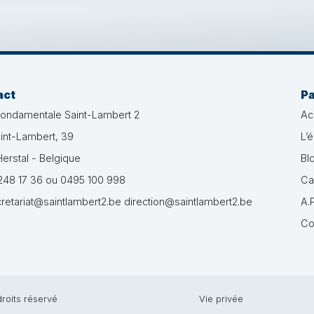
act
P
fondamentale Saint-Lambert 2
Ac
int-Lambert, 39
L’
erstal - Belgique
Bl
48 17 36 ou 0495 100 998
Ca
retariat@saintlambert2.be direction@saintlambert2.be
A.P
Co
roits réservé
Vie privée