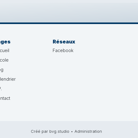
ages
Réseaux
cueil
Facebook
école
og
lendrier
.
ntact
Créé par bvg.studio
•
Administration