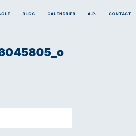
COLE
BLOG
CALENDRIER
A.P.
CONTACT
86045805_o