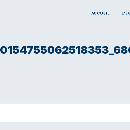
ACCUEIL
L'É
10154755062518353_6