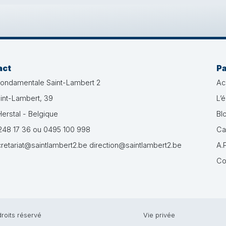
act
P
fondamentale Saint-Lambert 2
Ac
int-Lambert, 39
L’
erstal - Belgique
Bl
48 17 36 ou 0495 100 998
Ca
retariat@saintlambert2.be direction@saintlambert2.be
A.P
Co
roits réservé
Vie privée