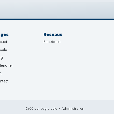
ages
Réseaux
cueil
Facebook
école
og
lendrier
.
ntact
Créé par bvg.studio
•
Administration