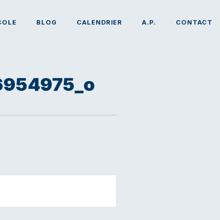
COLE
BLOG
CALENDRIER
A.P.
CONTACT
6954975_o