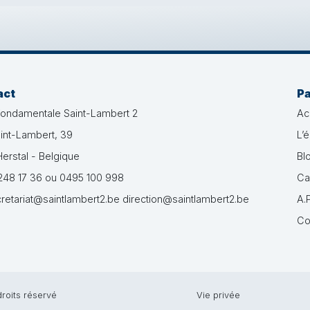
act
P
fondamentale Saint-Lambert 2
Ac
int-Lambert, 39
L’
erstal - Belgique
Bl
48 17 36 ou 0495 100 998
Ca
retariat@saintlambert2.be direction@saintlambert2.be
A.P
Co
roits réservé
Vie privée