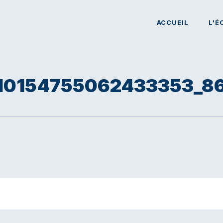
ACCUEIL
L'É
_10154755062433353_8