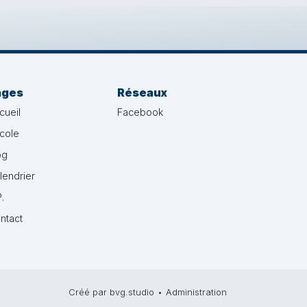
ages
Réseaux
cueil
Facebook
école
og
lendrier
.
ntact
Créé par bvg.studio
•
Administration