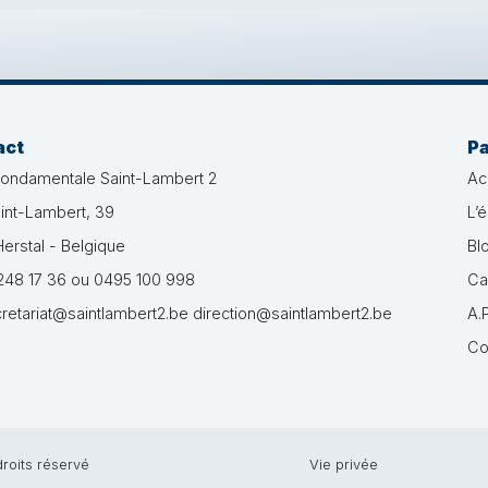
act
P
fondamentale Saint-Lambert 2
Ac
int-Lambert, 39
L’
erstal - Belgique
Bl
48 17 36 ou 0495 100 998
Ca
retariat@saintlambert2.be direction@saintlambert2.be
A.P
Co
roits réservé
Vie privée