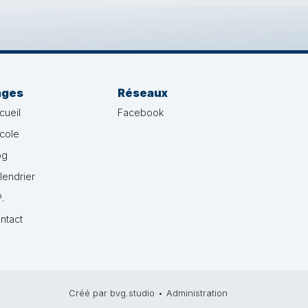
ages
Réseaux
cueil
Facebook
école
og
lendrier
.
ntact
Créé par bvg.studio
•
Administration