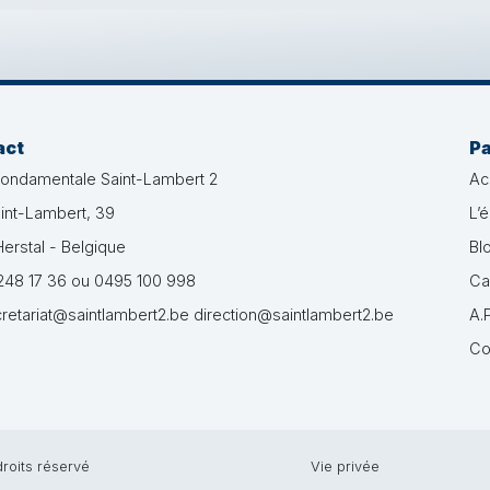
act
P
fondamentale Saint-Lambert 2
Ac
int-Lambert, 39
L’
erstal - Belgique
Bl
48 17 36 ou 0495 100 998
Ca
retariat@saintlambert2.be direction@saintlambert2.be
A.P
Co
roits réservé
Vie privée