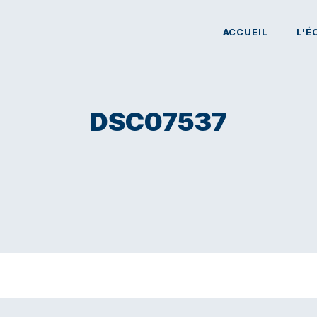
ACCUEIL
L'É
DSC07537