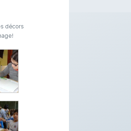
es décors
rnage!