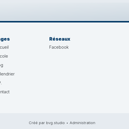
ages
Réseaux
cueil
Facebook
école
og
lendrier
.
ntact
Créé par bvg.studio
•
Administration