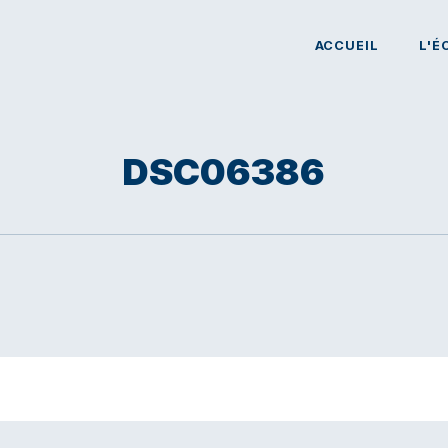
ACCUEIL
L'É
DSC06386