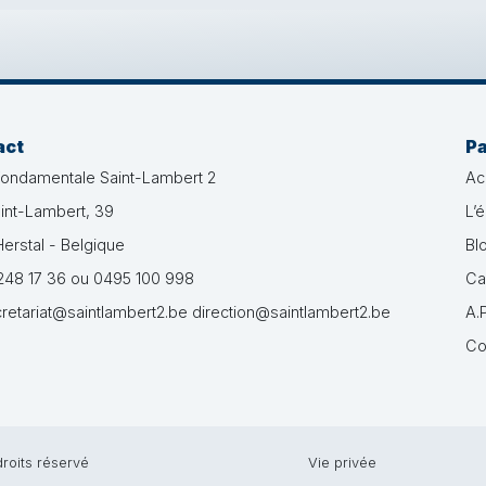
act
P
fondamentale Saint-Lambert 2
Ac
int-Lambert, 39
L’
erstal - Belgique
Bl
48 17 36 ou 0495 100 998
Ca
retariat@saintlambert2.be direction@saintlambert2.be
A.P
Co
roits réservé
Vie privée