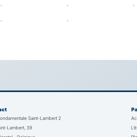
act
P
fondamentale Saint-Lambert 2
Ac
int-Lambert, 39
L’