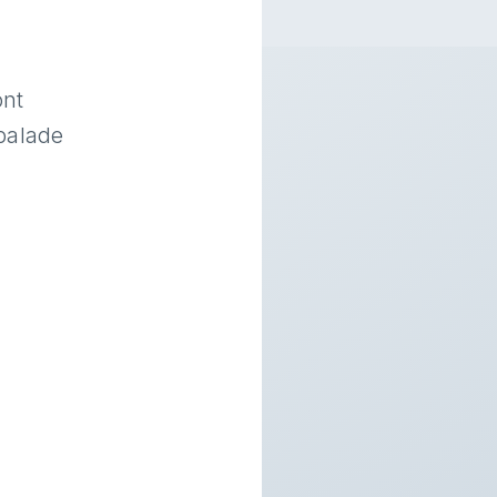
ont
 balade