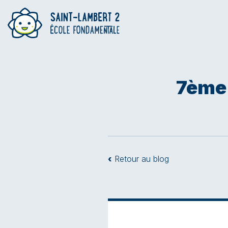
7ème 
‹
Retour au blog